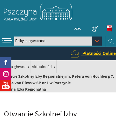
Ps
kontrasto
menu
Wybierz
stronę:
szukaj
Płatności Online
Wniosek o
Facebook
/
/
Strona główna
Aktualności
Instagram
Otwarcie Szkolnej Izby Regionalnej im. Petera von Hochberg 7.
Księcia von Pless w SP nr 1 w Pszczynie
YouTube
Szkolna Izba Regionalna
Otwarcie Szkolnej Izby