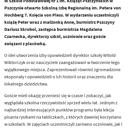
W Szkole Podstawowej nr 1 im. Książąt Pszczyńskich w
Pszczynie otwarto Szkolną Izbę Regionalną im. Petera von
Hochberg 7. Księcia von Pless. W wydarzeniu uczestniczyli
książę Peter wraz z małżonką Anne, burmistrz Pszczyny
Dariusz Skrobol, zastępca burmistrza Magdalena
Czarnecka, dyrektorzy szkół, uczniowie oraz goście
związani z placówką.
O idei utworzenia izby opowiedzieli dyrektor szkoły Witold
Wiktorczyk oraz nauczyciele zaangażowani w tworzenie tego
wyjątkowego miejsca. Zaprezentowali również zgromadzone
eksponaty i opowiedzieli o ich historii oraz znaczeniu dla
lokalnego dziedzictwa.
Goście mieli okazję przenieść się w czasie i zobaczyć, jak
wyglądała szkolna rzeczywistość sprzed wielu lat. Jednym z
najbardziej interesujących punktów programu była lekcja
pisania rysikami na tabliczkach, z których dawniej korzystano
w szkołach. W zajęciach uczestniczyli zarówno uczniowie, jak i