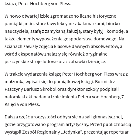
książę Peter Hochberg von Pless.
W nowo otwartej izbie zgromadzono liczne historyczne
pamiątki, m.in. stare ławy lekcyjne z kałamarzami, biurko
nauczyciela, szafę z zamykaną żaluzją, stary byfyj i komodę, a
także elementy wyposażenia gospodarstwa domowego. Na
ścianach zawisły zdjęcia klasowe dawnych absolwentów, a
wśród eksponatów znalazły się również oryginalne
pszczyńskie stroje ludowe oraz zabawki dziecięce.
W trakcie wydarzenia książę Peter Hochberg von Pless wraz z
małżonką wpisali się do pamiątkowej księgi. Burmistrz
Pszczyny Dariusz Skrobol oraz dyrektor szkoły podpisali
natomiast akt nadania izbie imienia Petera von Hochberg 7.
Księcia von Pless.
Dalsza część uroczystości odbyła się na sali gimnastycznej,
gdzie przygotowano program artystyczny. Przed publicznością
wystąpił Zespół Regionalny „Jedynka”, prezentując repertuar