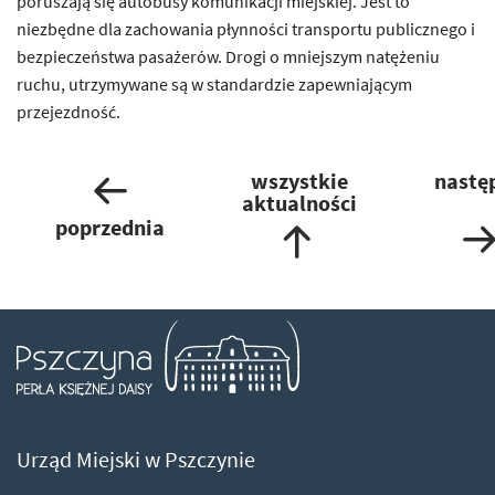
poruszają się autobusy komunikacji miejskiej. Jest to
niezbędne dla zachowania płynności transportu publicznego i
bezpieczeństwa pasażerów. Drogi o mniejszym natężeniu
ruchu, utrzymywane są w standardzie zapewniającym
przejezdność.
wszystkie
nastę
aktualności
poprzednia
Ps
Urząd Miejski w Pszczynie