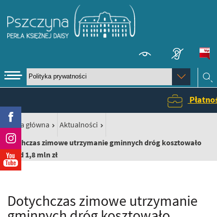
Ps
kontrasto
menu
Wybierz
stronę:
szukaj
Płatnośc
Facebook
/
/
Strona główna
Aktualności
Instagram
Dotychczas zimowe utrzymanie gminnych dróg kosztowało
ponad 1,8 mln zł
YouTube
Dotychczas zimowe utrzymanie
gminnych dróg kosztowało