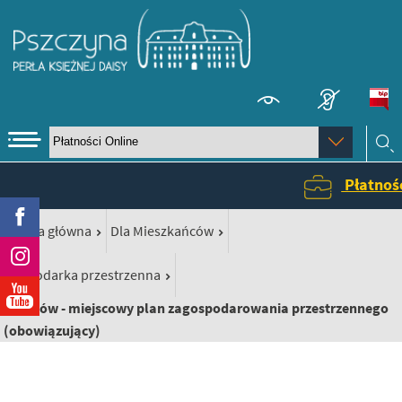
Ps
kontrasto
menu
Wybierz
stronę:
szukaj
Płatności
Facebook
/
/
Strona główna
Dla Mieszkańców
Instagram
/
Gospodarka przestrzenna
YouTube
Czarków - miejscowy plan zagospodarowania przestrzennego
(obowiązujący)